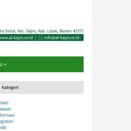
I
Kategori
tikel
akwah
nformasi
egiatan
pdb