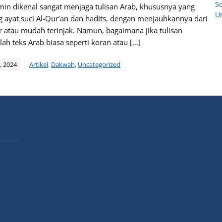
So
in dikenal sangat menjaga tulisan Arab, khususnya yang
U
ayat suci Al-Qur’an dan hadits, dengan menjauhkannya dari
r atau mudah terinjak. Namun, bagaimana jika tulisan
lah teks Arab biasa seperti koran atau […]
, 2024
Artikel
,
Dakwah
,
Uncategorized