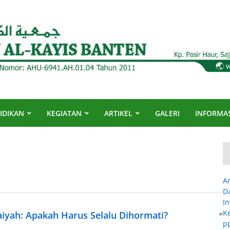
IDIKAN
KEGIATAN
ARTIKEL
GALERI
INFORMAS
Ar
D
I
K
aiyah: Apakah Harus Selalu Dihormati?
=
p