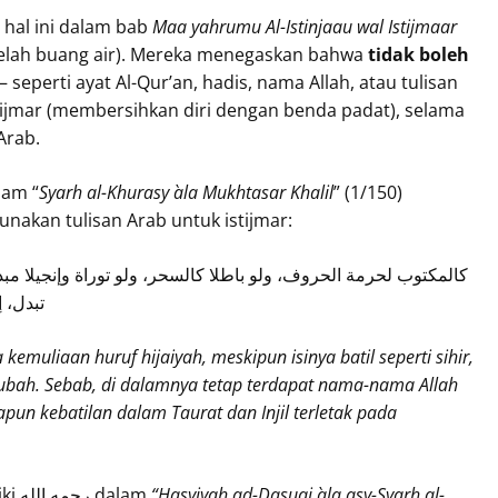
hal ini dalam bab
Maa yahrumu Al-Istinjaau wal Istijmaar
telah buang air). Mereka menegaskan bahwa
tidak boleh
eperti ayat Al-Qur’an, hadis, nama Allah, atau tulisan
 istijmar (membersihkan diri dengan benda padat), selama
 Arab.
-Maliki رحمه الله dalam “
Syarh al-Khurasy `ala Mukhtasar Khalil
” (1/150)
nakan tulisan Arab untuk istijmar:
كالمكتوب لحرمة الحروف، ولو باطلا كالسحر، ولو توراة وإنجيلا مبدلة
تبدل، إ
kemuliaan huruf hijaiyah, meskipun isinya batil seperti sihir,
diubah. Sebab, di dalamnya tetap terdapat nama-nama Allah
pun kebatilan dalam Taurat dan Injil terletak pada
Demikian juga Imam ad-Dasuqi al-Maliki رحمه الله dalam
“Hasyiyah ad-Dasuqi `ala asy-Syarh al-