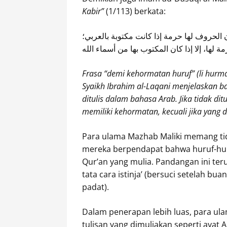
Kabir”
(1/113) berkata:
الحروف لها حرمة إذا كانت مكتوبة بالعربي؛
رمة لها، إلا إذا كان المكتوب بها من أسماء الله
Frasa “demi kehormatan huruf” (li hurma
Syaikh Ibrahim al-Laqani menjelaskan b
ditulis dalam bahasa Arab. Jika tidak di
memiliki kehormatan, kecuali jika yang d
Para ulama Mazhab Maliki memang tid
mereka berpendapat bahwa huruf-hur
Qur’an yang mulia. Pandangan ini t
tata cara istinja’ (bersuci setelah bu
padat).
Dalam penerapan lebih luas, para ula
tulisan yang dimuliakan seperti ayat A