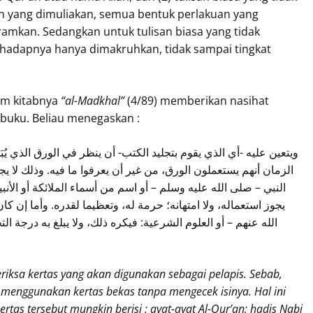
an yang dimuliakan, semua bentuk perlakuan yang
mkan. Sedangkan untuk tulisan biasa yang tidak
rhadapnya hanya dimakruhkan, tidak sampai tingkat
j al-Maliki رحمه الله dalam kitabnya
“al-Madkhal”
(4/89) memberikan nasihat
n buku. Beliau menegaskan :
ويتعين عليه -أي الذي يقوم بتجليد الكتب- أن ينظر في الورق الذي يُب
الزمان أنهم يستعملون الورق، من غير أن يعرفوا ما فيه. وذلك لا يجو
النبي – صلى الله عليه وسلم – أو اسم من أسماء الملائكة أو الأنبي
يجوز استعماله، ولا امتهانه؛ حرمة له، وتعظيما لقدره. وأما إن ك
الله عنهم – أو العلوم الشرعية: فيكره ذلك، ولا يبلغ به درجة ال
riksa kertas yang akan digunakan sebagai pelapis. Sebab,
menggunakan kertas bekas tanpa mengecek isinya. Hal ini
rtas tersebut mungkin berisi : ayat-ayat Al-Qur’an; hadis Nabi