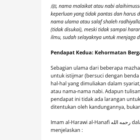
ﷺ, nama malaikat atau nabi alaihimussalam. Semua kertas tersebut haram digunakan untuk
keperluan yang tidak pantas dan harus di
nama ulama atau salaf shaleh radhiyall
(tidak disukai), meski tidak sampai har
ilmu, sudah selayaknya untuk menjaga 
Pendapat Kedua: Kehormatan Berga
Sebagian ulama dari beberapa mazha
untuk istijmar (bersuci dengan benda
hal-hal yang dimuliakan dalam syariat,
atau nama-nama nabi. Adapun tulisan 
pendapat ini tidak ada larangan unt
ditentukan oleh kandungannya, buka
Imam al-Harawi al-Han
menjelaskan :