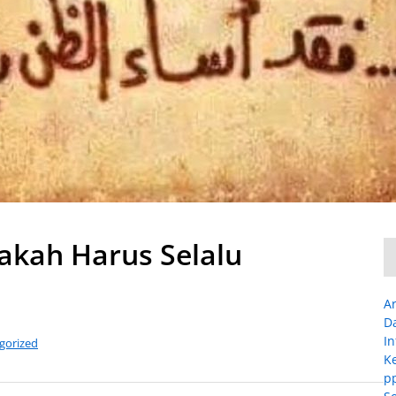
pakah Harus Selalu
Ar
D
I
gorized
K
p