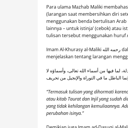
Para ulama Mazhab Maliki membahas 
(larangan saat membersihkan diri se
menggunakan benda bertulisan Arab – s
lainnya – untuk istinja’ (cebok) atau
tulisan tersebut menggunakan huruf
Imam Al-Khurasy al
menjelaskan tentang larangan menggu
، لما فيها من أسماء الله تعالى، وأسماؤه لا
نما الباطل ما في التوراة والإنجيل من تحريف
“Termasuk tulisan yang dihormati karena 
atau kitab Taurat dan Injil yang sudah 
yang tidak kehilangan kemuliaannya. Ada
perubahan isinya.”