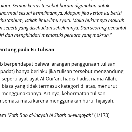
hormati sesuai kemuliaannya. Adapun jika kertas itu berisi
ahu ‘anhum, istilah ilmu-ilmu syar’i. Maka hukumnya makruh
am seperti yang disebutkan sebelumnya. Dan seorang penuntut
diri dan menghindari memasuki perkara yang makruh.”
ntung pada Isi Tulisan
b berpendapat bahwa larangan penggunaan tulisan
 padat) hanya berlaku jika tulisan tersebut mengandung
 seperti ayat-ayat Al-Qur’an, hadis-hadis, nama Allah,
biasa yang tidak termasuk kategori di atas, menurut
uk menggunakannya. Artinya, kehormatan tulisan
n semata-mata karena menggunakan huruf hijaiyah.
afi رحمه الله dalam
“Fath Bab al-`Inayah bi Sharh al-Nuqayah”
(1/173)