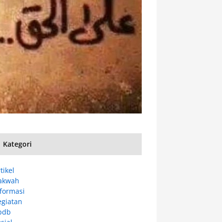
Kategori
tikel
akwah
nformasi
egiatan
pdb