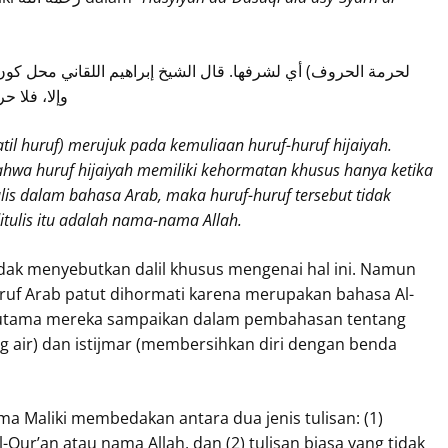
لحرمة الحروف) أي لشرفها. قال الشيخ إبراهيم اللقاني محل كون 
وإلا، فلا ح
til huruf) merujuk pada kemuliaan huruf-huruf hijaiyah.
ahwa huruf hijaiyah memiliki kehormatan khusus hanya ketika
tulis dalam bahasa Arab, maka huruf-huruf tersebut tidak
itulis itu adalah nama-nama Allah.
ak menyebutkan dalil khusus mengenai hal ini. Namun
uf Arab patut dihormati karena merupakan bahasa Al-
erutama mereka sampaikan dalam pembahasan tentang
ang air) dan istijmar (membersihkan diri dengan benda
ma Maliki membedakan antara dua jenis tulisan: (1)
l-Qur’an atau nama Allah, dan (2) tulisan biasa yang tidak